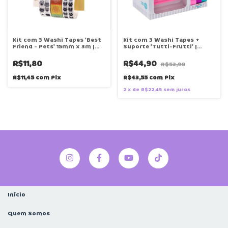
Kit com 3 Washi Tapes 'Best
Kit com 3 Washi Tapes +
Friend - Pets' 15mm x 3m |
Suporte 'Tutti-Frutti' |
Caixa | BRW
Caixa | BRW
R$11,80
R$44,90
R$52,90
R$11,45
com
Pix
R$43,55
com
Pix
2
x
de
R$22,45
sem juros
Início
Quem Somos