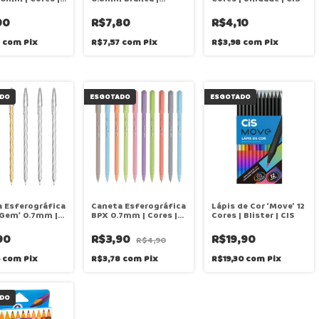
e | CIS
Unidade | CIS
90
R$7,80
R$4,10
8
com
Pix
R$7,57
com
Pix
R$3,98
com
Pix
DO
ESGOTADO
ESGOTADO
 Esferográfica
Caneta Esferográfica
Lápis de Cor ‘Move’ 12
 Gem' 0.7mm |
BPX 0.7mm | Cores |
Cores | Blister | CIS
Azul | Unidade |
Unidade | CIS
90
R$3,90
R$19,90
R$4,90
5
com
Pix
R$3,78
com
Pix
R$19,30
com
Pix
DO