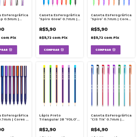
 Esferográfica
Caneta Esferográfica
Caneta Esferográfica
op 0.5mm |
'Spiro Glow' 0.7mm |
'Spiro' 0.7mm | Cores
| Unidade | CIS
Cores | Unidade | CIS
| Unidade | CIS
90
R$5,90
R$5,90
8
com
Pix
R$5,72
com
Pix
R$5,72
com
Pix
PRAR
COMPRAR
COMPRAR
 Esferográfica
Lápis Preto
Caneta Esferográfica
.7mm | Cores |
Triangular 2B ‘YOLO’ |
'CIS Tik' 0.7mm |
e | CIS
Unidade | CIS
Cores | Unidade | CIS
90
R$2,90
R$4,90