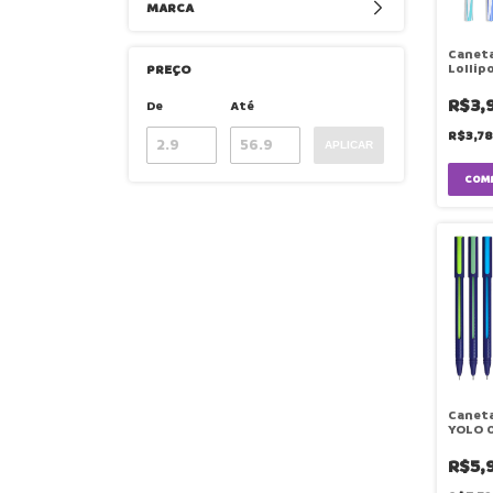
MARCA
Caneta
Lollip
PREÇO
Cores 
R$3,
De
Até
R$3,7
APLICAR
COM
Caneta
YOLO 0
Unidad
R$5,