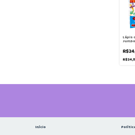
Lápis 
Jumbo 
Aponta
Criatic
R$24
R$24,
Início
Polític