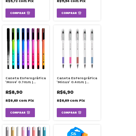
R$5,72
com
Pix
R$11,54
com
Pix
COMPRAR
COMPRAR
Caneta Esferográfica
Caneta Esferográfica
‘Move’ 0.7mm |
'Minus' 0.4mm |
Unidade | CIS
Cores | Unidade | CIS
R$8,90
R$6,90
R$8,63
com
Pix
R$6,69
com
Pix
COMPRAR
COMPRAR