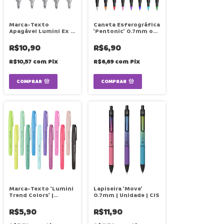
Marca-Texto
Caneta Esferográfica
Apagável Lumini Ex |
‘Pentonic’ 0.7mm ou
Cores | Unidade | CIS
1.0mm | Unidade | CIS
R$10,90
R$6,90
R$10,57
com
Pix
R$6,69
com
Pix
COMPRAR
COMPRAR
Marca-Texto 'Lumini
Lapiseira ‘Move’
Trend Colors' |
0.7mm | Unidade | CIS
Unidade | CIS
R$5,90
R$11,90