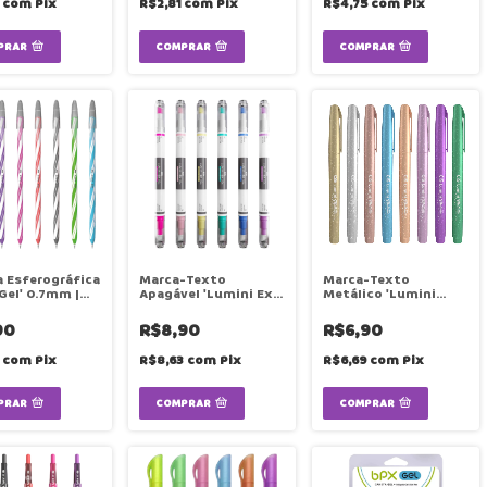
2
com
Pix
R$2,81
com
Pix
R$4,75
com
Pix
PRAR
COMPRAR
COMPRAR
 Esferográfica
Marca-Texto
Marca-Texto
 Gel' 0.7mm |
Apagável 'Lumini Ex
Metálico 'Lumini
| Unidade | CIS
Slim' | Cores |
Metallic' | Cores |
Unidade | CIS
Unidade | CIS
90
R$8,90
R$6,90
9
com
Pix
R$8,63
com
Pix
R$6,69
com
Pix
PRAR
COMPRAR
COMPRAR