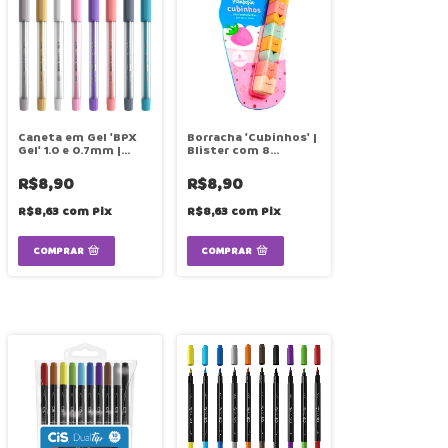
Caneta em Gel 'BPX
Borracha 'Cubinhos' |
Gel' 1.0 e 0.7mm |
Blister com 8
Cores | Unidade | CIS
Unidades | CIS
R$8,90
R$8,90
R$8,63
com
Pix
R$8,63
com
Pix
COMPRAR