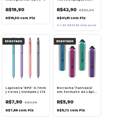
Cores | Blister | CIS
'Lumini Ex Slim' |
Estojo | CIS
R$19,90
R$42,90
R$53,40
R$19,30
com
Pix
R$41,61
com
Pix
2
x
de
R$21,45
sem juros
ESGOTADO
ESGOTADO
Lapiseira 'BPX' 0.7mm
Borracha ‘Fantasia’
| Cores | Unidade | CIS
em formato de Lápis
| Cores | Unidade | CIS
R$7,90
R$5,90
R$9,90
R$7,66
com
Pix
R$5,72
com
Pix