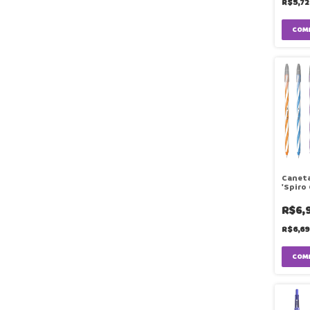
R$5,7
COM
Caneta
'Spiro
Cores 
R$6,
R$6,6
COM