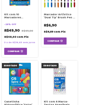
Kit com 10
Marcador Artístico
Marcadores
'Dual Tip' Brush Pen +
Artísticos 'Dual Tip'
Fineliner | Cores |
Brush Pen + Fineliner
Unidade | CIS
-
28
%
OFF
R$6,90
| Cores | Unidade | CIS
R$49,90
R$69,00
R$6,69
com
Pix
R$48,40
com
Pix
COMPRAR
3
x
de
R$16,63
sem juros
ESGOTADO
ESGOTADO
Canetinha
Kit com 6 Marca-
Hidrográfica 'Spiro' 12
Textos Apagáveis