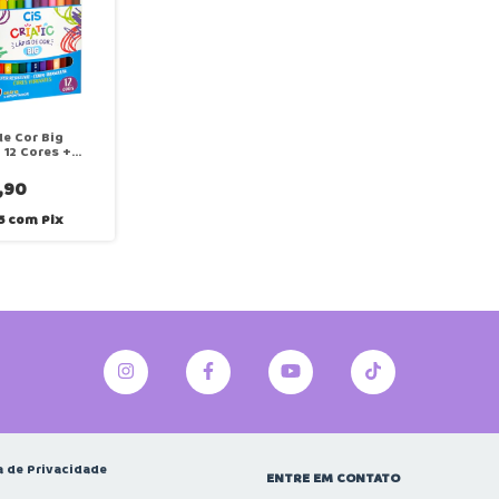
de Cor Big
12 Cores +
dor | Linha
 | Blister | CIS
,90
15
com
Pix
a de Privacidade
ENTRE EM CONTATO