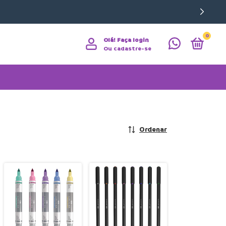
0
Olá!
Faça login
Ou cadastre-se
Ordenar