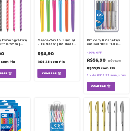
 Esferográfica
Marca-Texto 'Lumini
Kit com 8 Canetas
 RT' 0.7mm |
Lite Neon' | Unidade |
em Gel 'BPX ' 1.0 e
e | CIS
CIS
0.7mm | Kit | CIS
90
R$4,90
-
20
%
OFF
R$56,90
R$71,20
6
com
Pix
R$4,75
com
Pix
R$55,19
com
Pix
PRAR
COMPRAR
3
x
de
R$18,97
sem juros