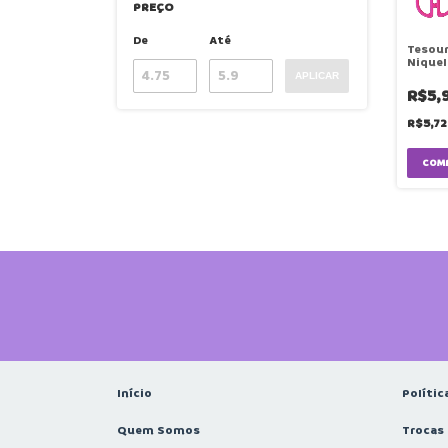
PREÇO
De
Até
Tesour
Niquel
Unidad
APLICAR
R$5,
R$5,7
COM
Início
Polític
Quem Somos
Trocas