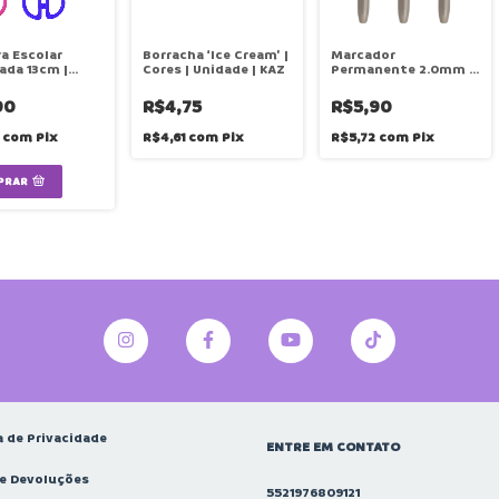
a Escolar
Borracha ‘Ice Cream’ |
Marcador
ada 13cm |
Cores | Unidade | KAZ
Permanente 2.0mm |
e | Kaz
Preto | Unidade | KAZ
90
R$4,75
R$5,90
2
com
Pix
R$4,61
com
Pix
R$5,72
com
Pix
PRAR
a de Privacidade
ENTRE EM CONTATO
 e Devoluções
5521976809121