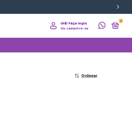
0
Olá!
Faça login
Ou cadastre-se
Ordenar