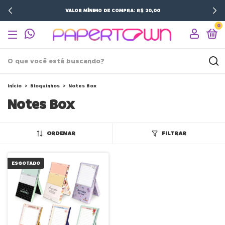
VALOR MÍNIMO DE COMPRA: R$ 20,00
0
Início
>
Bloquinhos
>
Notes Box
Notes Box
ORDENAR
FILTRAR
ESGOTADO