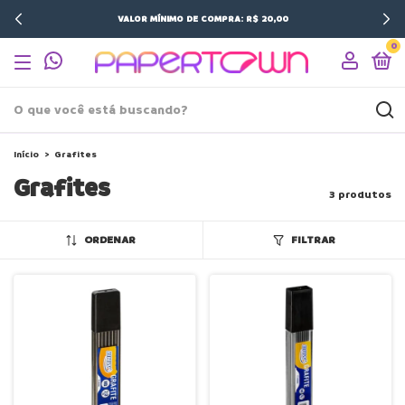
VALOR MÍNIMO DE COMPRA: R$ 20,00
0
Início
>
Grafites
Grafites
3 produtos
ORDENAR
FILTRAR