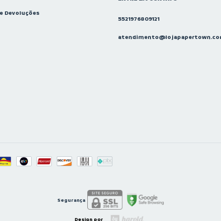
 e Devoluções
5521976809121
atendimento@lojapapertown.co
Segurança
Design por