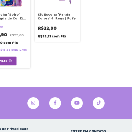
olar 'Spiro'
Kit Escolar 'Panda
pis de Cor 12
Colors' 4 Itens | Fofy
+ Caneta +
ira Troca
FF
R$22,90
+ Borracha |
 | CIS
,90
R$55,60
R$22,21
com
Pix
70
com
Pix
$19,95
sem juros
PRAR
a de Privacidade
ENTRE EM CONTATO