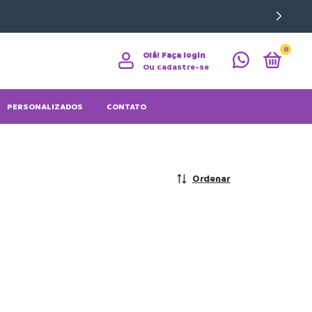
0
Olá!
Faça login
Ou cadastre-se
PERSONALIZADOS
CONTATO
Ordenar