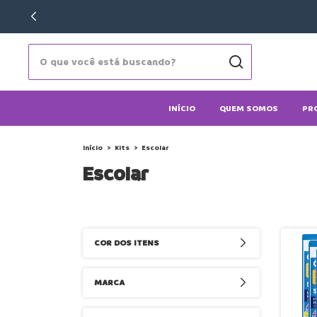
INÍCIO
QUEM SOMOS
PR
Início
>
Kits
>
Escolar
Escolar
COR DOS ITENS
MARCA