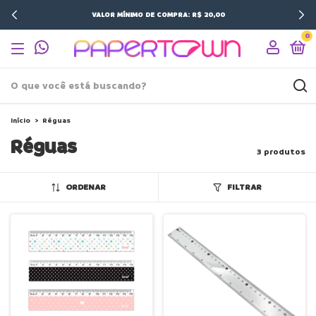
VALOR MÍNIMO DE COMPRA: R$ 20,00
0
Início
>
Réguas
Réguas
3 produtos
ORDENAR
FILTRAR