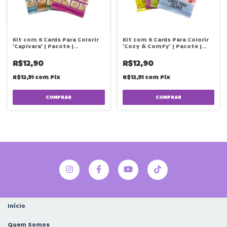
Kit com 6 Cards Para Colorir
Kit com 6 Cards Para Colorir
'Capivara' | Pacote |
'Cozy & Comfy' | Pacote |
Brindadeira de Criança
Brindadeira de Criança
R$12,90
R$12,90
R$12,51
com
Pix
R$12,51
com
Pix
COMPRAR
COMPRAR
Início
Quem Somos