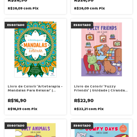
R$26,09
com
Pix
R$26,09
com
Pix
ESGOTADO
ESGOTADO
Livro de Colorir 'Arteterapia -
Livro de Colorir 'Fuzzy
Mandalas Para Relaxar' |
Friends' | Unidade | Ciranda
Unidade | Ciranda Cultural
Cultural
R$16,90
R$22,90
R$16,39
com
Pix
R$22,21
com
Pix
ESGOTADO
ESGOTADO