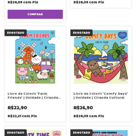
R$26,09
com
Pix
R$26,09
com
Pix
ESGOTADO
ESGOTADO
Livro de Colorir 'Farm
Livro de Colorir 'Comfy Days'
Friends' | Unidade | Ciranda
| Unidade | Ciranda Cultural
Cultural
R$22,90
R$26,90
R$22,21
com
Pix
R$26,09
com
Pix
ESGOTADO
ESGOTADO