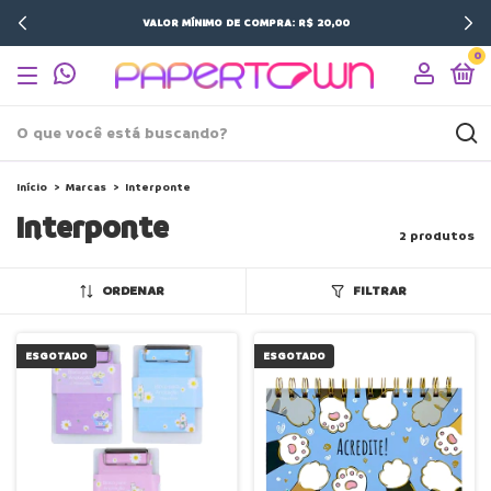
VALOR MÍNIMO DE COMPRA: R$ 20,00
0
Início
>
Marcas
>
Interponte
Interponte
2 produtos
ORDENAR
FILTRAR
ESGOTADO
ESGOTADO